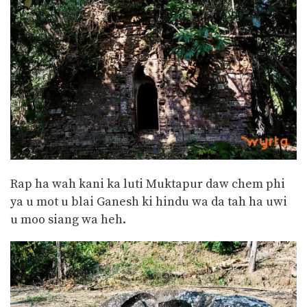
Rap ha wah kani ka luti Muktapur daw chem phi
ya u mot u blai Ganesh ki hindu wa da tah ha uwi
u moo siang wa heh.