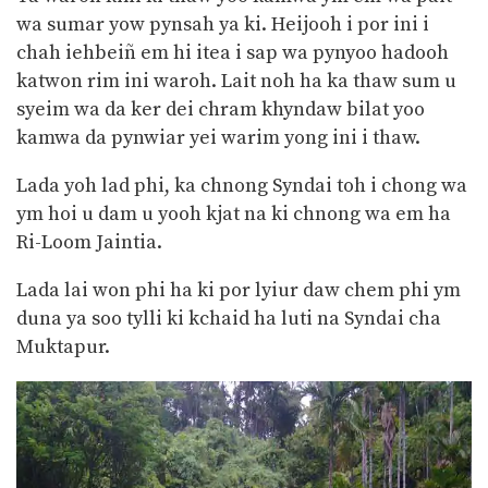
wa sumar yow pynsah ya ki. Heijooh i por ini i
chah iehbeiñ em hi itea i sap wa pynyoo hadooh
katwon rim ini waroh. Lait noh ha ka thaw sum u
syeim wa da ker dei chram khyndaw bilat yoo
kamwa da pynwiar yei warim yong ini i thaw.
Lada yoh lad phi, ka chnong Syndai toh i chong wa
ym hoi u dam u yooh kjat na ki chnong wa em ha
Ri-Loom Jaintia.
Lada lai won phi ha ki por lyiur daw chem phi ym
duna ya soo tylli ki kchaid ha luti na Syndai cha
Muktapur.