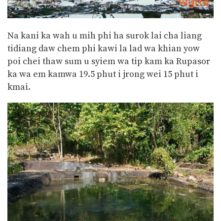
Na kani ka wah u mih phi ha surok lai cha liang
tidiang daw chem phi kawi la lad wa khian yow
poi chei thaw sum u syiem wa tip kam ka Rupasor
ka wa em kamwa 19.5 phut i jrong wei 15 phut i
kmai.