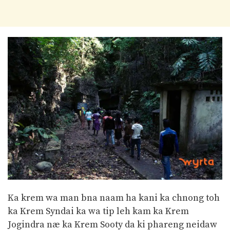
Ka krem wa man bna naam ha kani ka chnong toh
ka Krem Syndai ka wa tip leh kam ka Krem
Jogindra næ ka Krem Sooty da ki phareng neidaw