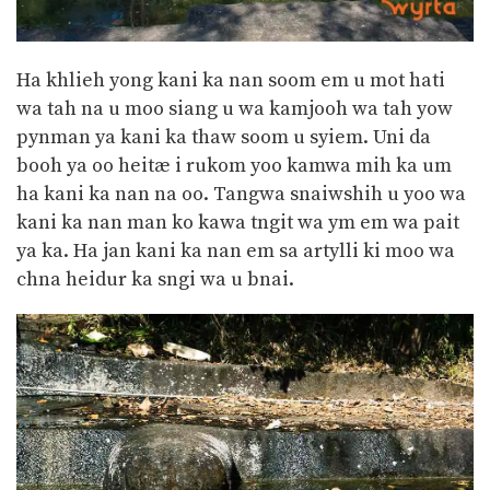
Ha khlieh yong kani ka nan soom em u mot hati
wa tah na u moo siang u wa kamjooh wa tah yow
pynman ya kani ka thaw soom u syiem. Uni da
booh ya oo heitæ i rukom yoo kamwa mih ka um
ha kani ka nan na oo. Tangwa snaiwshih u yoo wa
kani ka nan man ko kawa tngit wa ym em wa pait
ya ka. Ha jan kani ka nan em sa artylli ki moo wa
chna heidur ka sngi wa u bnai.