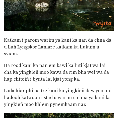
Katkam i parom warim ya kani ka nan da chna da
u Luh Lyngskor Lamare katkam ka hukum u
syiem.
Ha rood kani ka nan em kawi ka luti kjat wa lai
cha ka yingkieñ moo kawa da rim bha wei wa da
hap chiteiñ i bynta lai kjat yong ka.
Lada hiar phi na tre kani ka yingkieñ daw yoo phi
hadooh katwoon i stad u warim u chna ya kani ka
yingkieñ moo khlem pynemkaam nar.