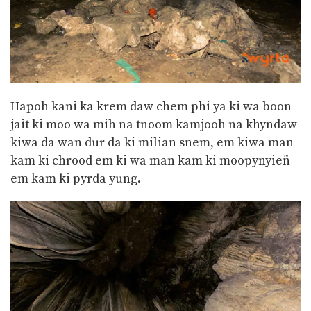
Hapoh kani ka krem daw chem phi ya ki wa boon
jait ki moo wa mih na tnoom kamjooh na khyndaw
kiwa da wan dur da ki milian snem, em kiwa man
kam ki chrood em ki wa man kam ki moopynyieñ
em kam ki pyrda yung.