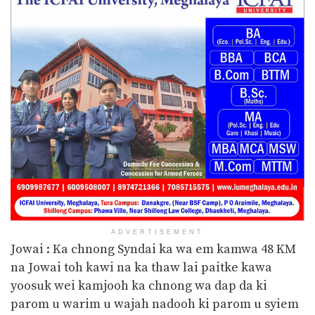
ADVERTISEMENT
Jowai : Ka chnong Syndai ka wa em kamwa 48 KM
na Jowai toh kawi na ka thaw lai paitke kawa
yoosuk wei kamjooh ka chnong wa dap da ki
parom u warim u wajah nadooh ki parom u
syiem