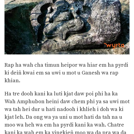
Rap ha wah cha timun heipor wa hiar em ha pyrdi
ki deiñ kwai em sa uwi u mot u Ganesh wa rap
khian.
Ha tre dooh kani ka luti kjat daw poi phi ha ka
Wah Amphubon heini daw chem phi ya sa uwi mot
wa tah hei dur u hati nadooh i khlieh i doh wa ki
kjat leh. Da ong wa ya uni u mot hati da tah na u
moo wa heh wa em ha pyrdi kani ka wah. Chatre
kani ka wah em ka yingkieñ moo wa da pra wa da