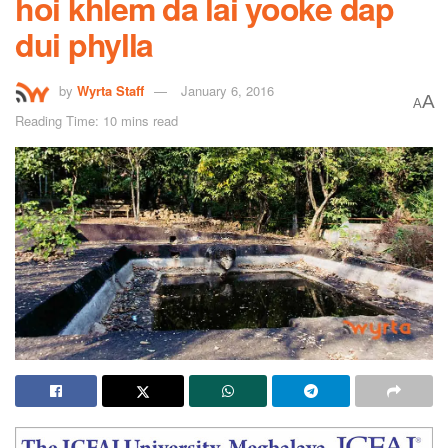
hoi khlem da lai yooke dap
dui phylla
by
Wyrta Staff
January 6, 2016
A
A
Reading Time: 10 mins read