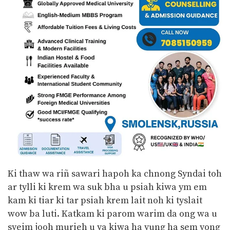
Ki thaw wa riñ sawari hapoh ka chnong Syndai toh
ar tylli ki krem wa suk bha u psiah kiwa ym em
kam ki tiar ki tar psiah krem lait noh ki tyslait
wow ba luti. Katkam ki parom warim da ong wa u
syeim jooh murieh u ya kiwa ha yung ha sem yong