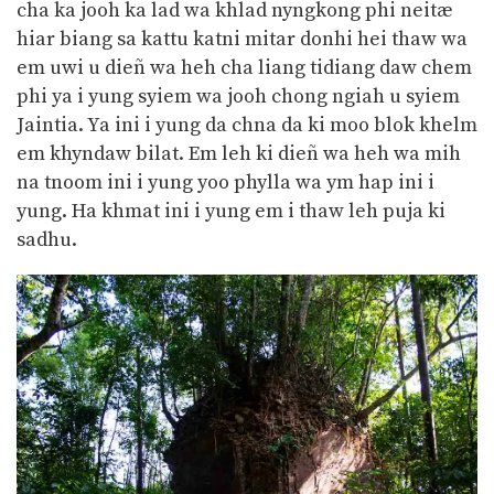
cha ka jooh ka lad wa khlad nyngkong phi neitæ
hiar biang sa kattu katni mitar donhi hei thaw wa
em uwi u dieñ wa heh cha liang tidiang daw chem
phi ya i yung syiem wa jooh chong ngiah u syiem
Jaintia. Ya ini i yung da chna da ki moo blok khelm
em khyndaw bilat. Em leh ki dieñ wa heh wa mih
na tnoom ini i yung yoo phylla wa ym hap ini i
yung. Ha khmat ini i yung em i thaw leh puja ki
sadhu.