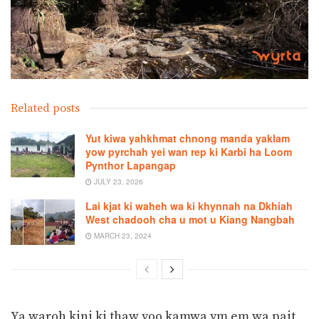
Related posts
Yut kiwa yahkhmat chnong manda yaklam
yow pyrchah yei wan rep ki Karbi ha Loom
Pynthor Lapangap
JULY 23, 2026
Lai kjat ki waheh wa ki khynnah na Dkhiah
West chadooh cha u mot u Kiang Nangbah
MARCH 23, 2024
Ya waroh kini ki thaw yoo kamwa ym em wa pait