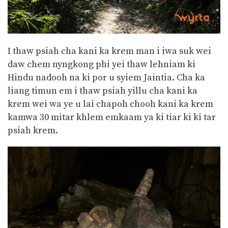
I thaw psiah cha kani ka krem man i iwa suk wei
daw chem nyngkong phi yei thaw lehniam ki
Hindu nadooh na ki por u syiem Jaintia. Cha ka
liang timun em i thaw psiah yillu cha kani ka
krem wei wa ye u lai chapoh chooh kani ka krem
kamwa 30 mitar khlem emkaam ya ki tiar ki ki tar
psiah krem.